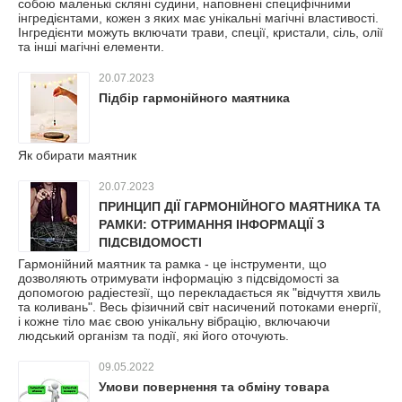
собою маленькі скляні судини, наповнені специфічними
інгредієнтами, кожен з яких має унікальні магічні властивості.
Інгредієнти можуть включати трави, спеції, кристали, сіль, олії
та інші магічні елементи.
20.07.2023
Підбір гармонійного маятника
Як обирати маятник
20.07.2023
ПРИНЦИП ДІЇ ГАРМОНІЙНОГО МАЯТНИКА ТА
РАМКИ: ОТРИМАННЯ ІНФОРМАЦІЇ З
ПІДСВІДОМОСТІ
Гармонійний маятник та рамка - це інструменти, що
дозволяють отримувати інформацію з підсвідомості за
допомогою радіестезії, що перекладається як "відчуття хвиль
та коливань". Весь фізичний світ насичений потоками енергії,
і кожне тіло має свою унікальну вібрацію, включаючи
людський організм та події, які його оточують.
09.05.2022
Умови повернення та обміну товара