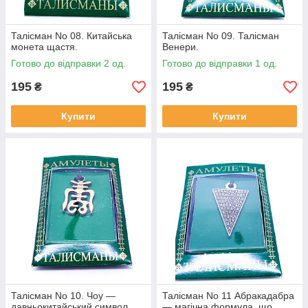
Талісман No 08. Китайська
Талісман No 09. Талісман
монета щастя.
Венери.
Готово до відправки 2 од.
Готово до відправки 1 од.
195
195
₴
₴
Купити
Купити
Талісман No 10. Чоу —
Талісман No 11 Абракадабра
давньокитайський символ
— магічна формула, що