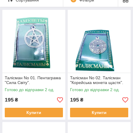
Наші амулети виготовлені із міді на 87%. Амулет темніє під
водою (окислюється), але це не псує зовнішній вигляд
амулету, тому не варто боятися. Найголовніше для амулету –
це його енергія. До кожного амулету додається шнурок, тому
відразу після покупки ви зможете його використовувати.
Кожен знак нанесений на Амулет або Талісман відповідає за
певну область буття і може виконати те завдання для якої він
куплений. Важливим моментом є не просто правоволодіння
певним амулетом та талісманом, а Ваше ставлення до цього
атрибуту.
Більше інформації наприкінці сторінки
Талісман No 01. Пентаграма
Талісман No 02. Талісман
"Сила Світу".
"Корейська монета щастя".
Готово до відправки 2 од.
Готово до відправки 2 од.
195
195
₴
₴
Купити
Купити