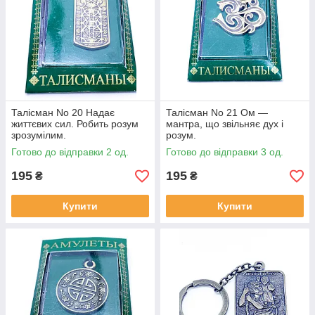
Талісман No 20 Надає
Талісман No 21 Ом —
життєвих сил. Робить розум
мантра, що звільняє дух і
зрозумілим.
розум.
Готово до відправки 2 од.
Готово до відправки 3 од.
195
195
₴
₴
Купити
Купити