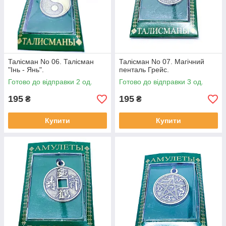
Талісман No 06. Талісман
Талісман No 07. Магічний
"Інь - Янь".
пенталь Грейс.
Готово до відправки 2 од.
Готово до відправки 3 од.
195
195
₴
₴
Купити
Купити