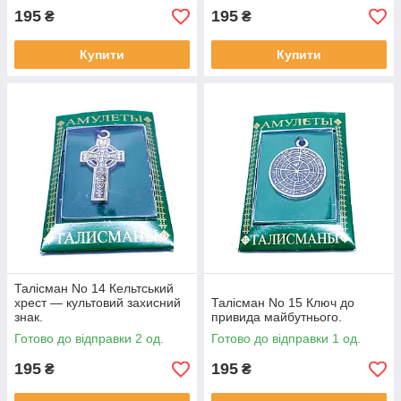
195
195
₴
₴
Купити
Купити
Талісман No 14 Кельтський
хрест — культовий захисний
Талісман No 15 Ключ до
знак.
привида майбутнього.
Готово до відправки 2 од.
Готово до відправки 1 од.
195
195
₴
₴