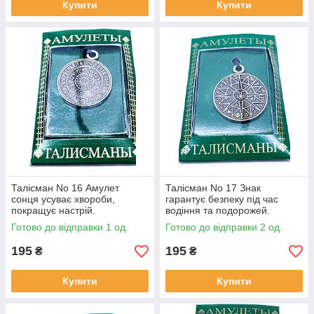
Купити
Купити
Талісман No 16 Амулет
Талісман No 17 Знак
сонця усуває хвороби,
гарантує безпеку під час
покращує настрій.
водіння та подорожей.
Готово до відправки 1 од.
Готово до відправки 2 од.
195
195
₴
₴
Купити
Купити