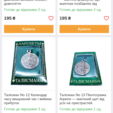
довголіття
маятник позбавляє від
поганої участі та хвороб
Готово до відправки 2 од.
Готово до відправки 2 од.
195
195
₴
₴
Купити
Купити
Талісман No 12 Календар
Талісман No 13 Пентограма
часу вишуканий час і виймає
Агрипи — магічний щит від
прибуток
усіх не пристрастей.
Готово до відправки 3 од.
Готово до відправки 1 од.