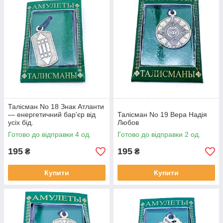
Талісман No 18 Знак Атланти
— енергетичний бар'єр від
Талісман No 19 Вера Надія
усіх бід.
Любов
Готово до відправки 4 од.
Готово до відправки 2 од.
195
195
₴
₴
Купити
Купити