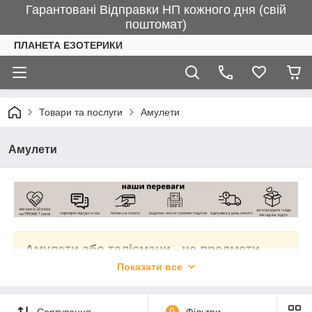
Гарантовані Відправки НП кожного дня (свій
поштомат)
ПЛАНЕТА ЕЗОТЕРИКИ
Товари та послуги
Амулети
Амулети
Амулети або талісмани - це предмети,
здатні створити для власника певні
Показати все
умови для реалізації задуманого ним.
Сортування
0
Фільтри