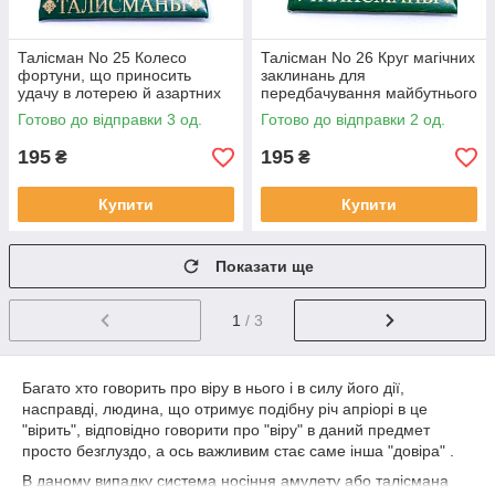
Талісман No 25 Колесо
Талісман No 26 Круг магічних
фортуни, що приносить
заклинань для
удачу в лотерею й азартних
передбачування майбутнього
іграх.
та здійснення бажань
Готово до відправки 3 од.
Готово до відправки 2 од.
195
195
₴
₴
Купити
Купити
Показати ще
1
/ 3
Багато хто говорить про віру в нього і в силу його дії,
насправді, людина, що отримує подібну річ апріорі в це
"вірить", відповідно говорити про "віру" в даний предмет
просто безглуздо, а ось важливим стає саме інша "довіра" .
В даному випадку система носіння амулету або талісмана