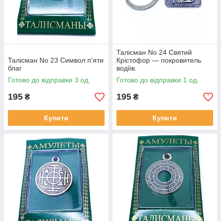
Талісман No 24 Святий
Талісман No 23 Символ п'яти
Крістофор — покровитель
благ
водіїв.
Готово до відправки 3 од.
Готово до відправки 1 од.
195
195
₴
₴
Купити
Купити