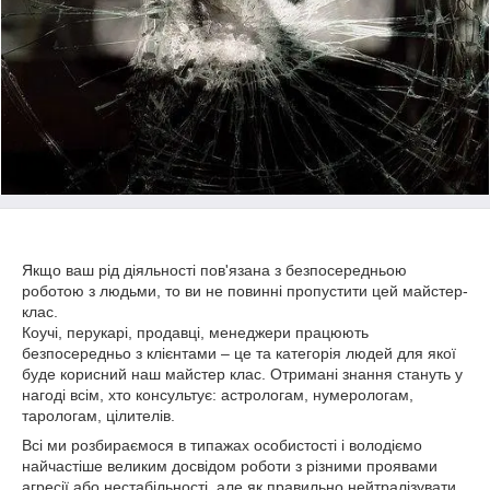
Якщо ваш рід діяльності пов'язана з безпосередньою
роботою з людьми, то ви не повинні пропустити цей майстер-
клас.
Коучі, перукарі, продавці, менеджери працюють
безпосередньо з клієнтами – це та категорія людей для якої
буде корисний наш майстер клас. Отримані знання стануть у
нагоді всім, хто консультує: астрологам, нумерологам,
тарологам, цілителів.
Всі ми розбираємося в типажах особистості і володіємо
найчастіше великим досвідом роботи з різними проявами
агресії або нестабільності, але як правильно нейтралізувати