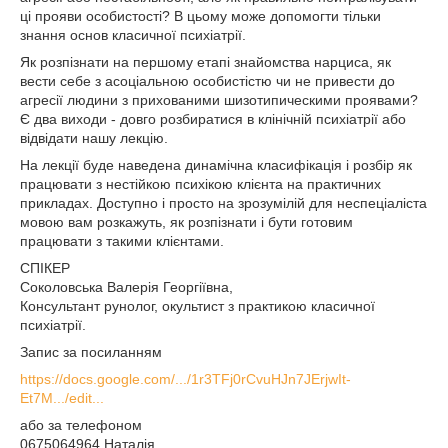
ці прояви особистості? В цьому може допомогти тільки
знання основ класичної психіатрії.
Як розпізнати на першому етапі знайомства нарциса, як
вести себе з асоціальною особистістю чи не привести до
агресії людини з прихованими шизотипическими проявами?
Є два виходи - довго розбиратися в клінічній психіатрії або
відвідати нашу лекцію.
На лекції буде наведена динамічна класифікація і розбір як
працювати з нестійкою психікою клієнта на практичних
прикладах. Доступно і просто на зрозумілій для неспеціаліста
мовою вам розкажуть, як розпізнати і бути готовим
працювати з такими клієнтами.
СПІКЕР
Соколовська Валерія Георгіївна,
Консультант рунолог, окультист з практикою класичної
психіатрії.
Запис за посиланням
https://docs.google.com/.../1r3TFj0rCvuHJn7JErjwIt-
Et7M.../edit...
або за телефоном
0675064964 Наталія