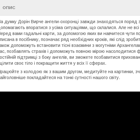
ОПИС
а думку Дорін Вирче ангели-охоронці завжди знаходяться поряд з 
опомагають впоратися з усіма ситуаціями, що склалися. Але не всі
еред вами гадальні карти, за допомогою яких ви навчитеся чути по
писана в посібнику, позначає ряд необхідних кроків, які слід зроб
акож допоможуть встановити тісні взаємини з могутніми Архангела
ас, позбавлять страхів і допоможуть повною мірою насолодитися 
остійній підтримці з боку ангелів, ви зможете позбавитися прихован
цілити своє тіло і покращити життя у всіх її сферах.
рацюйте з колодою як з вашим другом, медитуйте на картинки, зч
айголовніше покладайтеся на тонкі сутності нашого світу.