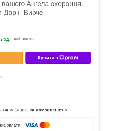
 вашого Ангела охоронця.
 Дорін Вирче.
92 од.
Код:
308163
Купити з
нет
ротягом 14 днів
за домовленістю