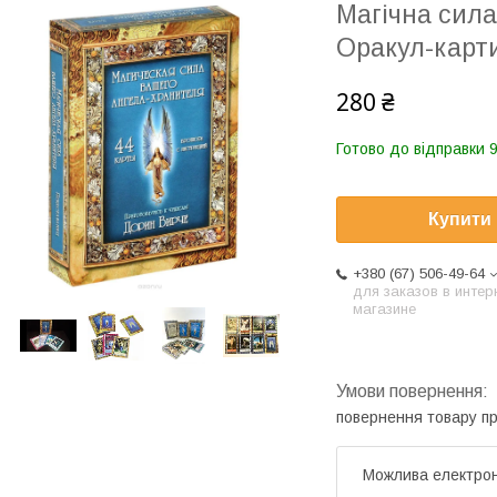
Магічна сила
Оракул-карти
280 ₴
Готово до відправки 
Купити
+380 (67) 506-49-64
для заказов в интер
магазине
повернення товару п