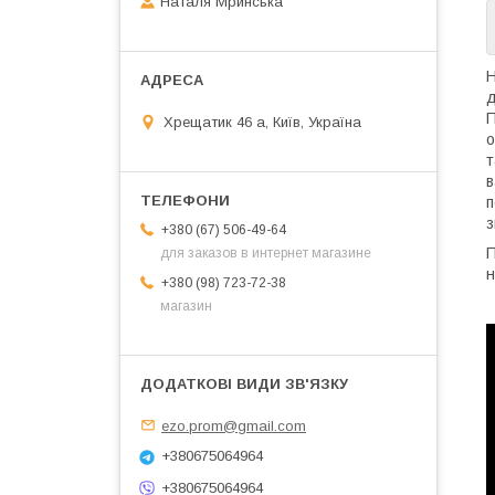
Наталя Мринська
Н
д
П
Хрещатик 46 а, Київ, Україна
о
т
в
п
з
+380 (67) 506-49-64
П
для заказов в интернет магазине
н
+380 (98) 723-72-38
магазин
ezo.prom@gmail.com
+380675064964
+380675064964