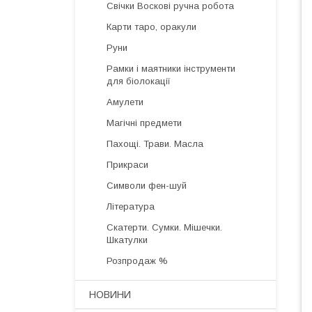
Свічки Воскові ручна робота
Карти таро, оракули
Руни
Рамки і маятники інструменти
для біолокації
Амулети
Магічні предмети
Пахощі. Трави. Масла
Прикраси
Символи фен-шуй
Література
Скатерти. Сумки. Мішечки.
Шкатулки
Розпродаж %
НОВИНИ