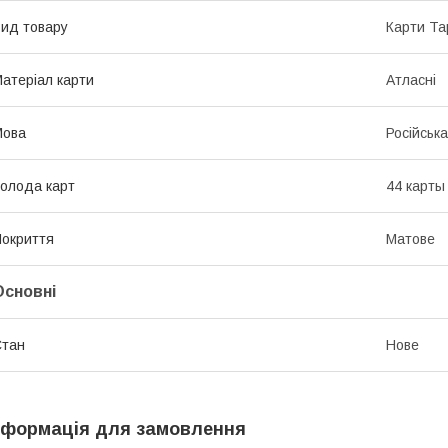
ид товару
Карти Та
атеріал карти
Атласні
Мова
Російська
олода карт
44 карты
окриття
Матове
Основні
Стан
Нове
нформація для замовлення