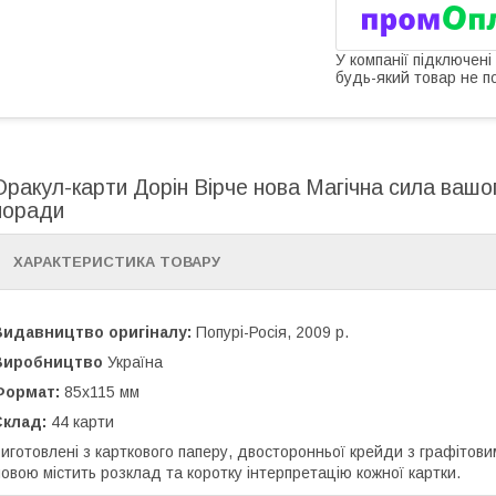
У компанії підключені
будь-який товар не п
Оракул-карти Дорін Вірче нова Магічна сила вашог
поради
ХАРАКТЕРИСТИКА ТОВАРУ
Видавництво оригіналу:
Попурі-Росія, 2009 р.
Виробництво
Україна
Формат:
85x115 мм
Склад:
44 карти
иготовлені з карткового паперу, двосторонньої крейди з графітови
овою містить розклад та коротку інтерпретацію кожної картки.