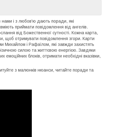
нами і з любов'ю дають поради, які
 вміють приймати повідомлення від ангелів.
слання від Божественної сутності. Кожна карта,
ити, щоб отримувати повідомлення згори. Карти
ми Михайлом і Рафаїлом, які завжди захистять
фізичною силою та життєвою енергією. Завдяки
их емоційних блоків, отримати необхідні вказівки,
итуйте з малюнків нюанси, читайте поради та