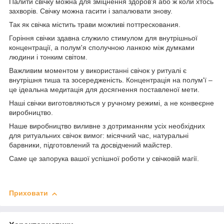
Палити свічку можна для зміцнення здоров'я або ж коли хтось
захворів. Свічку можна гасити і запалювати знову.
Так як свічка містить трави можливі поттрескования.
Горіння свічки здавна служило стимулом для внутрішньої
концентрації, а полум'я сполучною ланкою між думками
людини і тонким світом.
Важливим моментом у використанні свічок у ритуалі є
внутрішня тиша та зосередженість. Концентрація на полум'ї –
це ідеальна медитація для досягнення поставленої мети.
Наші свічки виготовляються у ручному режимі, а не конвеєрне
виробництво.
Наше виробництво виливне з дотриманням усіх необхідних
для ритуальних свічок вимог: місячний час, натуральні
барвники, підготовлений та досвідчений майстер.
Саме це запорука вашої успішної роботи у свічковій магії.
Приховати