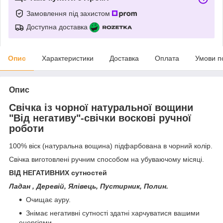
Замовлення під захистом
Доступна доставка
Опис
Характеристики
Доставка
Оплата
Умови п
Опис
Свічка із чорної натуральної вощини
"Від негативу"-свічки воскові ручної
роботи
100% віск (натуральна вощина) підфарбована в чорний колір.
Свічка виготовлені ручним способом на убуваючому місяці.
ВІД НЕГАТИВНИХ сутностей
Ладан , Деревій,
Ялівець, Пустирник,
Полин.
Очищає ауру.
Знімає негативні сутності здатні харчуватися вашими
енергіями.