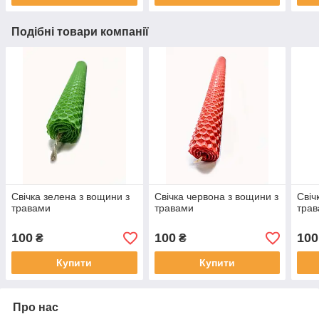
Подібні товари компанії
Свічка зелена з вощини з
Свічка червона з вощини з
Свіч
травами
травами
тра
100
100
100
₴
₴
Купити
Купити
Про нас