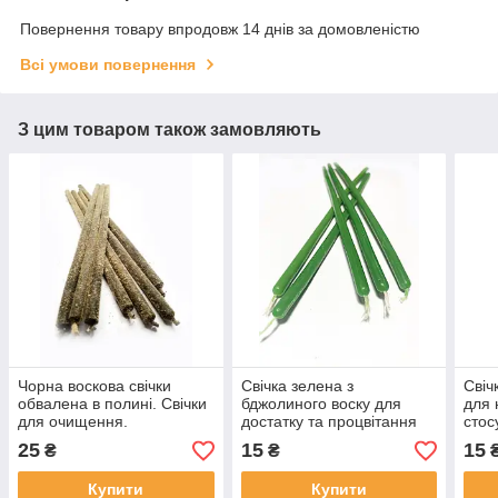
Повернення товару впродовж 14 днів за домовленістю
Всі умови повернення
З цим товаром також замовляють
Чорна воскова свічки
Свічка зелена з
Свіч
обвалена в полині. Свічки
бджолиного воску для
для 
для очищення.
достатку та процвітання
стос
100% натуральна
прак
25
15
15
₴
₴
ритуальна від виробника
Купити
Купити