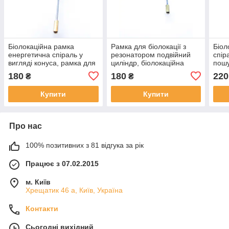
Біолокаційна рамка
Рамка для біолокації з
Біол
енергетична спіраль у
резонатором подвійний
спір
вигляді конуса, рамка для
циліндр, біолокаційна
пошу
біолокації та пошуку води
рамка для пошуку води,
маят
180
180
220
₴
₴
1 шт. Рамка для біолокації
сучасна лоза (1шт)
чи біолока
Купити
Купити
Про нас
100% позитивних з 81 відгука за рік
Працює з 07.02.2015
м. Київ
Хрещатик 46 а, Київ, Україна
Контакти
Сьогодні вихідний