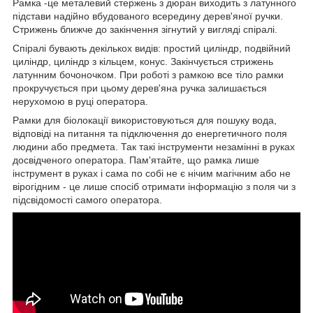
Рамка -це металевий стержень з дюран виходить з латунного
підстави надійно вбудованого всередину дерев'яної ручки.
Стрижень ближче до закінчення зігнутий у вигляді спіралі.
Спіралі бувають декількох видів: простий циліндр, подвійний
циліндр, циліндр з кільцем, конус. Закінчується стрижень
латунним бочоночком. При роботі з рамкою все тіло рамки
прокручується при цьому дерев'яна ручка залишається
нерухомою в руці оператора.
Рамки для біолокації використовуються для пошуку вода,
відповіді на питання та підключення до енергетичного поля
людини або предмета. Так такі інструменти незамінні в руках
досвідченого оператора. Пам'ятайте, що рамка лише
інструмент в руках і сама по собі не є нічим магічним або не
вірогідним - це лише спосіб отримати інформацію з поля чи з
підсвідомості самого оператора.