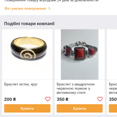
Повернення товару впродовж 14 днів за домовленістю
Всі умови повернення
Подібні товари компанії
Браслет кістка, круг
Браслет з квадратною
Брас
червоною яшмою у
чер
вінтажному стилі
вінт
200
350
350
₴
₴
Купити
Купити