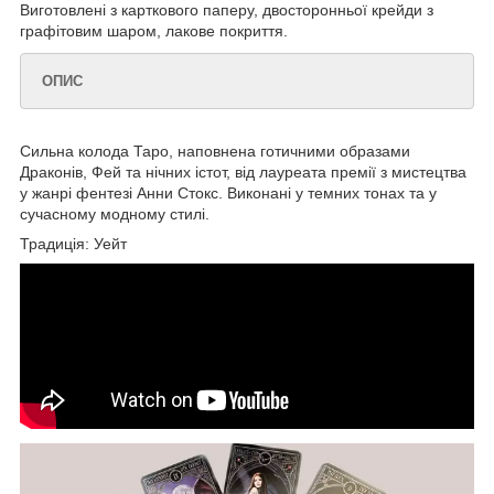
Виготовлені з карткового паперу, двосторонньої крейди з
графітовим шаром, лакове покриття.
ОПИС
Сильна колода Таро, наповнена готичними образами
Драконів, Фей та нічних істот, від лауреата премії з мистецтва
у жанрі фентезі Анни Стокс. Виконані у темних тонах та у
сучасному модному стилі.
Традиція: Уейт