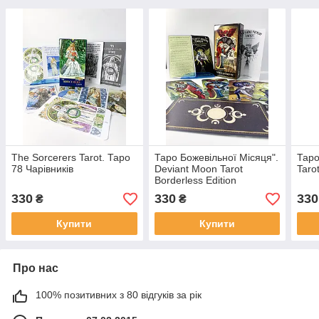
The Sorcerers Tarot. Таро
Таро Божевільної Місяця".
Таро
78 Чарівників
Deviant Moon Tarot
Taro
Borderless Edition
330
330
330
₴
₴
Купити
Купити
Про нас
100% позитивних з 80 відгуків за рік