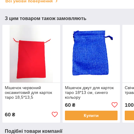
Всі умови повернення
З цим товаром також замовляють
Мішечок червоний
Мішечок джут для карток
Свіч
оксамитовий для карток
таро 18*13 см, синего
тра
таро 18,5*13,5
кольору
60
100
₴
60
₴
Купити
Подібні товари компанії