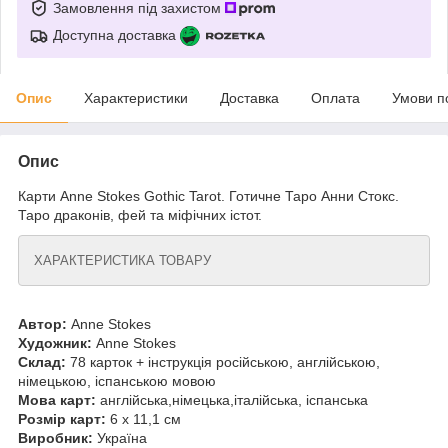
Замовлення під захистом
Доступна доставка
Опис
Характеристики
Доставка
Оплата
Умови п
Опис
Карти Anne Stokes Gothic Tarot. Готичне Таро Анни Стокс.
Таро драконів, фей та міфічних істот.
ХАРАКТЕРИСТИКА ТОВАРУ
Автор:
Anne Stokes
Художник:
Anne Stokes
Склад:
78 карток + інструкція російською, англійською,
німецькою, іспанською мовою
Мова карт:
англійська,німецька,італійська, іспанська
Розмір карт:
6 х 11,1 см
Виробник:
Україна