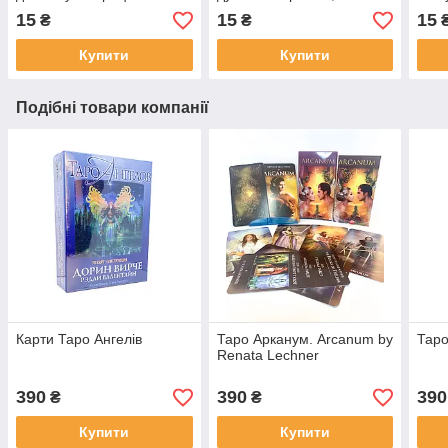
100% натуральна
натуральна, езотерична
та м
15
15
15
₴
₴
ритуальна від виробника
Купити
Купити
Подібні товари компанії
Карти Таро Ангелів
Таро Арканум. Arcanum by
Таро
Renata Lechner
390
390
390
₴
₴
Купити
Купити