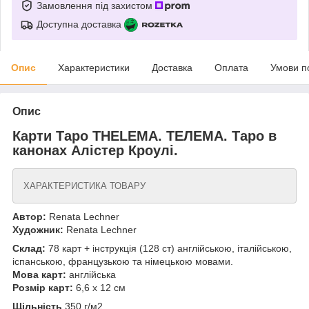
Замовлення під захистом
Доступна доставка
Опис
Характеристики
Доставка
Оплата
Умови п
Опис
Карти Таро THELEMA. ТЕЛЕМА. Таро в
канонах Алістер Кроулі.
ХАРАКТЕРИСТИКА ТОВАРУ
Автор:
Renata Lechner
Художник:
Renata Lechner
Склад:
78 карт + інструкція (128 ст) англійською, італійською,
іспанською, французькою та німецькою мовами.
Мова карт:
англійська
Розмір карт:
6,6 х 12 см
Щільність
350 г/м2