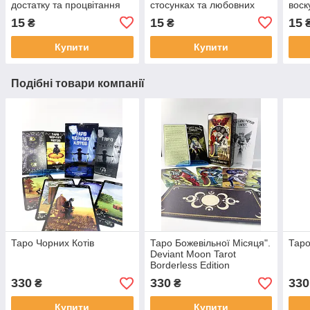
достатку та процвітання
стосунках та любовних
воск
100% натуральна
практик
та м
15
15
15
₴
₴
ритуальна від виробника
Купити
Купити
Подібні товари компанії
Таро Чорних Котів
Таро Божевільної Місяця".
Таро
Deviant Moon Tarot
Borderless Edition
330
330
330
₴
₴
Купити
Купити