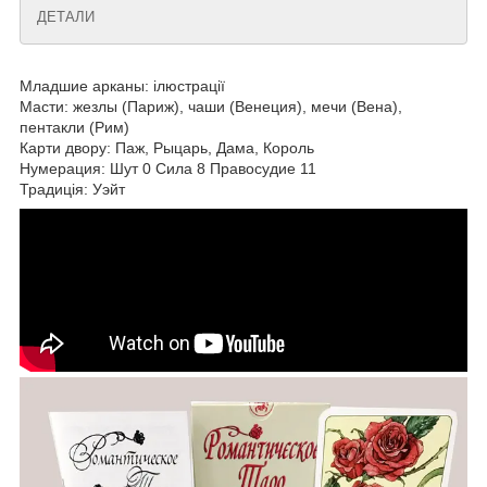
ДЕТАЛИ
Младшие арканы: ілюстрації
Масти: жезлы (Париж), чаши (Венеция), мечи (Вена),
пентакли (Рим)
Карти двору: Паж, Рыцарь, Дама, Король
Нумерация: Шут 0 Сила 8 Правосудие 11
Традиція: Уэйт