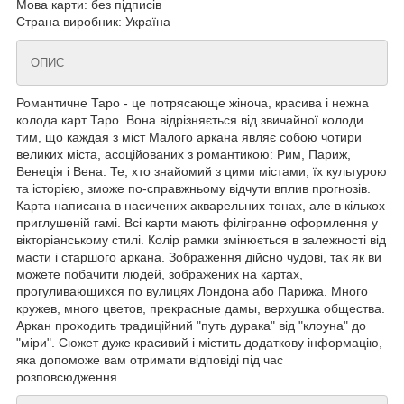
Мова карти: без підписів
Страна виробник: Україна
ОПИС
Романтичне Таро - це потрясающе жіноча, красива і нежна
колода карт Таро. Вона відрізняється від звичайної колоди
тим, що каждая з міст Малого аркана являє собою чотири
великих міста, асоційованих з романтикою: Рим, Париж,
Венеція і Вена. Те, хто знайомий з цими містами, їх культурою
та історією, зможе по-справжньому відчути вплив прогнозів.
Карта написана в насичених акварельних тонах, але в кількох
приглушеній гамі. Всі карти мають філігранне оформлення у
вікторіанському стилі. Колір рамки змінюється в залежності від
масти і старшого аркана. Зображення дійсно чудові, так як ви
можете побачити людей, зображених на картах,
прогуливающихся по вулицях Лондона або Парижа. Много
кружев, много цветов, прекрасные дамы, верхушка общества.
Аркан проходить традиційний "путь дурака" від "клоуна" до
"міри". Сюжет дуже красивий і містить додаткову інформацію,
яка допоможе вам отримати відповіді під час
розповсюдження.