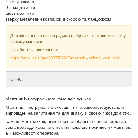
4 см. довжина
0.5 см діаметр
шестигранний
зверху металевий ковпачок зі скобою та ланцюжком
Для зберігання, носіння радимо придбати шкіряний мішечок у
нашому магазині.
Перейдіть за посиланням
https://ezo.in.ua/ua/p2005767927-meshok-kozhanyj-mini.html
ОПИС
Маятник із натурального каменю з вушком.
Маятник – інструмент біолокації, який використовують для
відповідей на запитання та для зв'язку зі своєю підсвідомістю.
Кам'яні маятники відрізняються особливою силою, оскільки
сама природа каменю є помічником, що посилює як маятник,
а й можливості оператора.