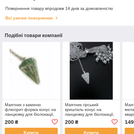
Повернення товару впродовж 14 днів за домовленістю
Всі умови повернення
Подібні товари компанії
Маятник з каменю
Маятник гірський
Маят
флюорит форма конус на
кришталь конус на
мета
ланцюжку для біолокації,
ланцюжку для біолокації,
квар
езотерики, прогнозів,
езотерики, пророцтв,
езот
200
200
149
₴
₴
екстрасенсорики
ворожінь
воро
Купити
Купити