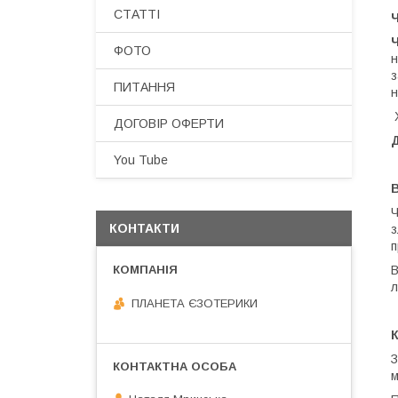
СТАТТІ
ФОТО
н
з
ПИТАННЯ
н
ДОГОВІР ОФЕРТИ
You Tube
Ч
КОНТАКТИ
з
п
В
л
ПЛАНЕТА ЄЗОТЕРИКИ
З
м