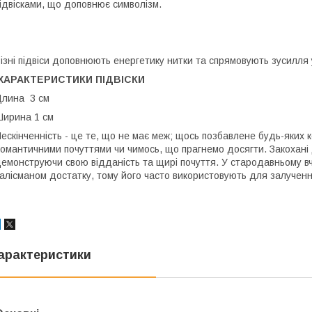
ідвісками, що доповнює символізм.
ізні підвіси доповнюють енергетику нитки та спрямовують зусилля 
ХАРАКТЕРИСТИКИ ПІДВІСКИ
лина 3 см
ирина 1 см
ескінченність - це те, що не має меж; щось позбавлене будь-яких 
омантичними почуттями чи чимось, що прагнемо досягти. Закохані
емонструючи свою відданість та щирі почуття. У стародавньому вч
алісманом достатку, тому його часто використовують для залученн
арактеристики