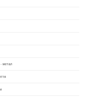
 - метал
иття
зм