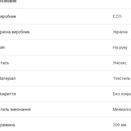
Основні
иробник
EZO
раїна виробник
Україна
ип
На руку
тать
Унісекс
атеріал
Текстиль
окриття
Без покр
тиль виконання
Мінімалі
Довжина
200 мм