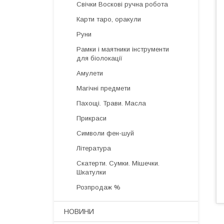
Свічки Воскові ручна робота
Карти таро, оракули
Руни
Рамки і маятники інструменти
для біолокації
Амулети
Магічні предмети
Пахощі. Трави. Масла
Прикраси
Символи фен-шуй
Література
Скатерти. Сумки. Мішечки.
Шкатулки
Розпродаж %
НОВИНИ