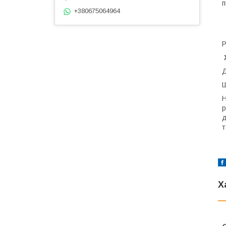
п
+380675064964
Р
Д
Ш
Н
р
д
т
Х