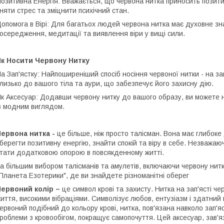
озитивна Енергія: Вважається, що червона нитка приносить позит
няти стрес та зміцнити психічний стан.
опомога в Вірі: Для багатьох людей червона нитка має духовне з
осередження, медитації та виявлення віри у вищі сили.
Як Носити Червону Нитку
а Зап'ястку: Найпоширеніший спосіб носіння червоної нитки - на за
лизько до вашого тіла та аури, що забезпечує його захисну дію.
к Аксесуар: Додавши червону нитку до вашого образу, ви можете н
з модним виглядом.
ервона нитка -
це більше, ніж просто талісман. Вона має глибок
берегти позитивну енергію, знайти спокій та віру в себе. Незважаю
тати додатковою опорою в повсякденному житті.
а більшим вибором талісманів та амулетів, включаючи червону нитк
Планета Езотерики", де ви знайдете різноманітні оберег
ервоний колір –
це символ крові та захисту. Нитка на зап'ясті че
иття, високими вібраціями. Символізує любов, ентузіазм і здатни
ервоний подібний до кольору крові, нитка, пов'язана навколо зап'
роблеми з кровообігом, покращує самопочуття. Цей аксесуар, зав'