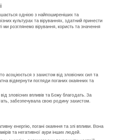
Ї
лишається однією з найпоширеніших та
різних культурах та віруваннях, здатний принести
тті ми розглянемо вірування, користь та значення
то асоціюється з захистом від зловісних сил та
датна відвернути погляди поганих окаянних та
 від зловісних впливів та Божу благодать. За
стать, забезпечувала свою родину захистом.
тивну енергію, погані окаяння та злі впливи. Вона
амірів та негативної аури інших людей.