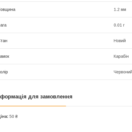
Товщина
1.2 мм
ага
0.01 г
Стан
Новий
амок
Карабін
олір
Червони
нформація для замовлення
іна:
50 ₴