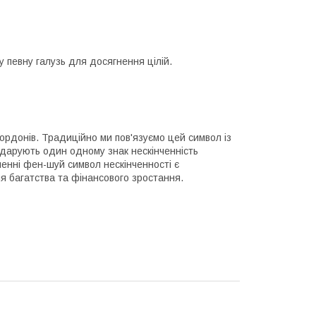
у певну галузь для досягнення цілій.
кордонів. Традиційно ми пов'язуємо цей символ із
 дарують один одному знак нескінченність
енні фен-шуй символ нескінченності є
я багатства та фінансового зростання.