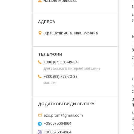
Наталя Мринська
П
з
Д
з
Хрещатик 46 а, Київ, Україна
Н
б
Я
+380 (67) 506-49-64
і
для заказов в интернет магазине
+380 (98) 723-72-38
Ч
магазин
з
с
З
"
Ч
ezo.prom@gmail.com
ж
+380675064964
ч
п
+380675064964