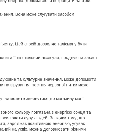
ивну енергію, допомагаючи покращити настрій,
начення. Вона може слугувати засобом
п'ястку. Цей спосіб дозволяє талісману бути
осити її як стильний аксесуар, поєднуючи захист
е духовне та культурне значення, може допомогти
чи на вірування, носіння червоної нитки може
у, ви можете звернутися до магазину магії
рвоного кольору пов'язана з енергією сонця та
й посилювати ауру людей. Завдяки тому, що
ястя, заряджає позитивною енергією, усуває
язаний на успіх, можна доповнювати різними