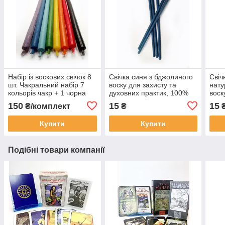
Набір із воскових свічок 8
Свічка синя з бджолиного
Свіч
шт. Чакральний набір 7
воску для захисту та
нату
кольорів чакр + 1 чорна
духовних практик, 100%
воск
для очищення
натуральна, езотерична
риту
150
15
15
₴/комплект
₴
Купити
Купити
Подібні товари компанії