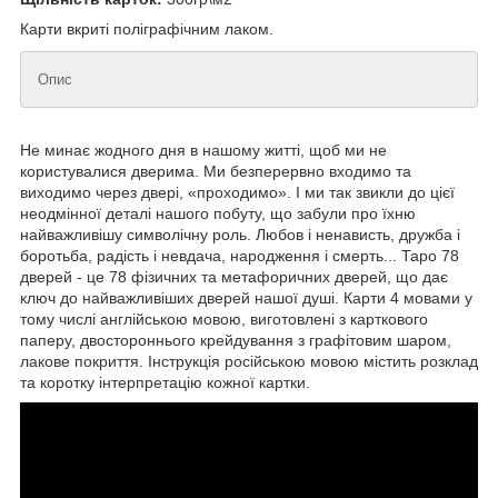
Карти вкриті поліграфічним лаком.
Опис
Не минає жодного дня в нашому житті, щоб ми не
користувалися дверима. Ми безперервно входимо та
виходимо через двері, «проходимо». І ми так звикли до цієї
неодмінної деталі нашого побуту, що забули про їхню
найважливішу символічну роль. Любов і ненависть, дружба і
боротьба, радість і невдача, народження і смерть... Таро 78
дверей - це 78 фізичних та метафоричних дверей, що дає
ключ до найважливіших дверей нашої душі. Карти 4 мовами у
тому числі англійською мовою, виготовлені з карткового
паперу, двостороннього крейдування з графітовим шаром,
лакове покриття. Інструкція російською мовою містить розклад
та коротку інтерпретацію кожної картки.