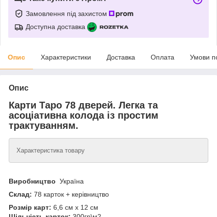
Замовлення під захистом
Доступна доставка
Опис
Характеристики
Доставка
Оплата
Умови п
Опис
Карти Таро 78 дверей. Легка та
асоціативна колода із простим
трактуванням.
Характеристика товару
Виробництво
Україна
Склад:
78 карток + керівництво
Розмір карт:
6,6 см x 12 см
Щільність карток:
300гр\м2