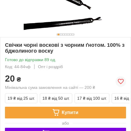
Свічки чорні воскові з чорним ґнотом. 100% з
бджолиного воску
Готово до відправки 89 од.
Код: 44-84чф
Опт і роздріб
20
₴
Мінімальна сума замовлення на сайті — 200 ₴
19 ₴
від 25 шт.
18 ₴
від 50 шт.
17 ₴
від 100 шт.
16 ₴
від
Купити
або