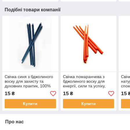
Подібні товари компанії
Свічка синя з бджолиного
Свічка помаранчева з
Свіч
воску для захисту та
бджолиного воску для
нату
духовних практик, 100%
енергії, сили та успіху,
спок
натуральна, езотерична
натуральна воскова,
риту
15
15
15
₴
₴
езотерична
Купити
Купити
Про нас