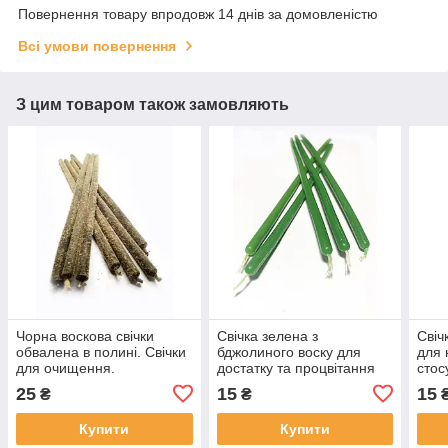
Повернення товару впродовж 14 днів за домовленістю
Всі умови повернення
З цим товаром також замовляють
Чорна воскова свічки
Свічка зелена з
Свіч
обвалена в полині. Свічки
бджолиного воску для
для 
для очищення.
достатку та процвітання
стос
100% натуральна
прак
25
15
15
₴
₴
ритуальна від виробника
Купити
Купити