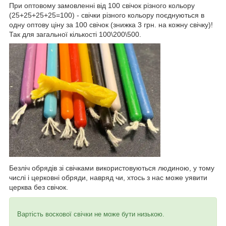
При оптовому замовленні від 100 свічок різного кольору
(25+25+25+25=100) - свічки різного кольору поєднуються в
одну оптову ціну за 100 свічок (знижка 3 грн. на кожну свічку)!
Так для загальної кількості 100\200\500.
Безліч обрядів зі свічками використовуються людиною, у тому
числі і церковні обряди, навряд чи, хтось з нас може уявити
церква без свічок.
Вартість воскової свічки не може бути низькою.