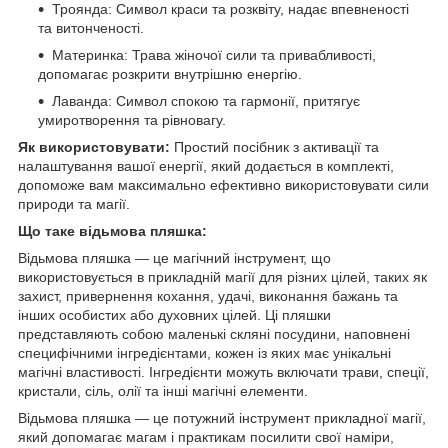
Троянда: Символ краси та розквіту, надає впевненості
та витонченості.
Материнка: Трава жіночої сили та привабливості,
допомагає розкрити внутрішню енергію.
Лаванда: Символ спокою та гармонії, притягує
умиротворення та рівновагу.
Як використовувати:
Простий посібник з активації та
налаштування вашої енергії, який додається в комплекті,
допоможе вам максимально ефективно використовувати сили
природи та магії.
Що таке відьмова пляшка:
Відьмова пляшка — це магічний інструмент, що
використовується в прикладній магії для різних цілей, таких як
захист, привернення кохання, удачі, виконання бажань та
інших особистих або духовних цілей. Ці пляшки
представляють собою маленькі скляні посудини, наповнені
специфічними інгредієнтами, кожен із яких має унікальні
магічні властивості. Інгредієнти можуть включати трави, спеції,
кристали, сіль, олії та інші магічні елементи.
Відьмова пляшка — це потужний інструмент прикладної магії,
який допомагає магам і практикам посилити свої наміри,