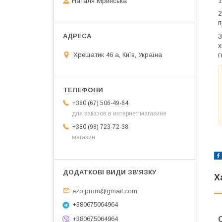
1
Наталя Мринська
2
п
3
х
Хрещатик 46 а, Київ, Україна
г
+380 (67) 506-49-64
для заказов в интернет магазине
+380 (98) 723-72-38
магазин
Х
ezo.prom@gmail.com
+380675064964
+380675064964