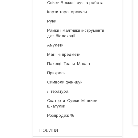
Свічки Воскові ручна робота
Карти таро, оракули
Руни
Рамки і маятники інструменти
для біолокації
Амулети
Магічні предмети
Пахощі. Трави. Масла
Прикраси
Символи фен-шуй
Література
Скатерти. Сумки. Мішечки.
Шкатулки
Розпродаж %
НОВИНИ