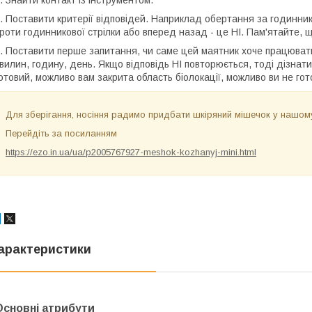
. Знайти контакт із інструментом.
. Поставити критерії відповідей. Наприклад обертання за годинни
роти годинникової стрілки або вперед назад - це НІ. Пам'ятайте, 
. Поставити перше запитання, чи саме цей маятник хоче працювати
вилин, годину, день. Якщо відповідь НІ повторюється, тоді дізнат
отовий, можливо вам закрита область біолокації, можливо ви не гот
Для зберігання, носіння радимо придбати шкіряний мішечок у нашому
Перейдіть за посиланням
https://ezo.in.ua/ua/p2005767927-meshok-kozhanyj-mini.html
арактеристики
Основні атрибути