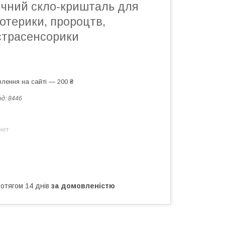
ічний скло-кришталь для
зотерики, пророцтв,
страсенсорики
лення на сайті — 200 ₴
од:
8446
нет
ротягом 14 днів
за домовленістю