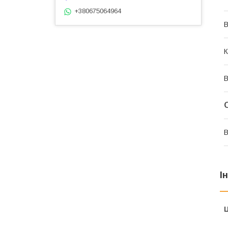
+380675064964
В
К
В
В
І
Ц