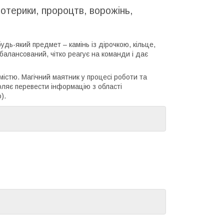
зотерики, пророцтв, ворожінь,
удь-який предмет – камінь із дірочкою, кільце,
балансований, чітко реагує на команди і дає
містю. Магічний маятник у процесі роботи та
оляє перевести інформацію з області
).