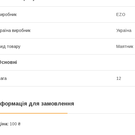
иробник
EZO
раїна виробник
Україна
ид товару
Маятник
Основні
ага
12
нформація для замовлення
іна:
100 ₴