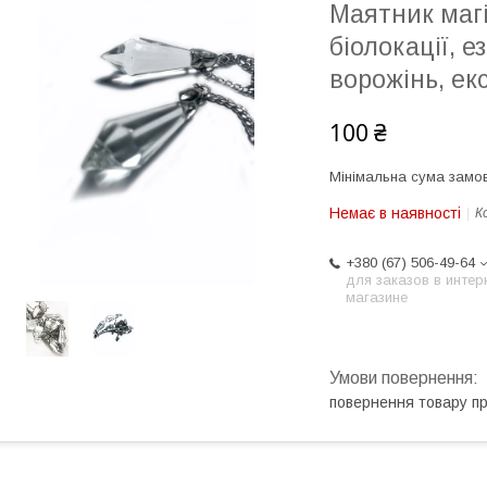
Маятник маг
біолокації, е
ворожінь, ек
100 ₴
Мінімальна сума замов
Немає в наявності
К
+380 (67) 506-49-64
для заказов в интер
магазине
повернення товару п