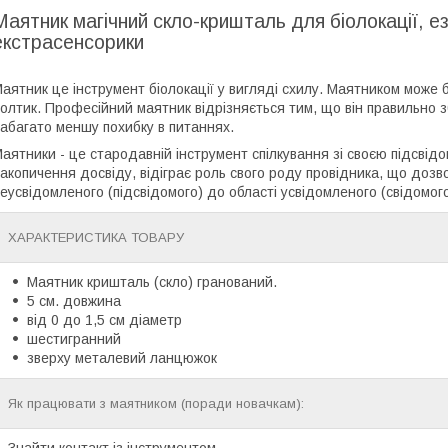
Маятник магічний скло-кришталь для біолокації, е
екстрасенсорики
аятник це інструмент біолокації у вигляді схилу. Маятником може б
олтик. Професійний маятник відрізняється тим, що він правильно з
абагато меншу похибку в питаннях.
аятники - це стародавній інструмент спілкування зі своєю підсвідо
акопичення досвіду, відіграє роль свого роду провідника, що дозв
еусвідомленого (підсвідомого) до області усвідомленого (свідомого
ХАРАКТЕРИСТИКА ТОВАРУ
Маятник кришталь (скло) гранований.
5 см. довжина
від 0 до 1,5 см діаметр
шестигранний
зверху металевий ланцюжок
Як працювати з маятником (поради новачкам):