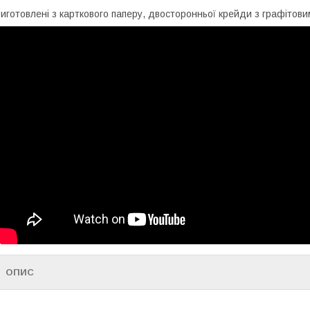
иготовлені з карткового паперу, двосторонньої крейди з графітови
ОПИС