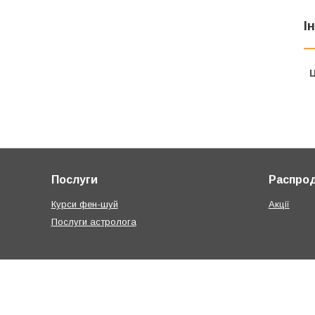
І
Ц
Послуги
Распро
Курси фен-шуй
Акції
Послуги астролога