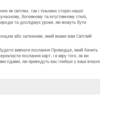
я як світлих, так і тіньових сторін нашої
часному, богемному та інтуїтивному стилі,
ироди та досліджує уроки, які можуть бути
сонцем або затіненим, який вкаже вам Світлий
ви будете вивчати послання Провидця, який бачить
ерекласти послання карт, і в міру того, як ви
ми гідами, які приведуть вас глибше у ваші власні