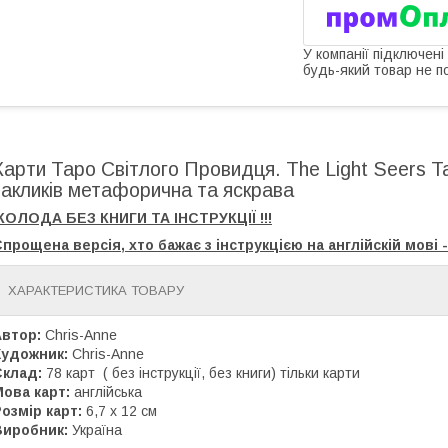
У компанії підключені
будь-який товар не п
Карти Таро Світлого Провидця. The Light Seers Ta
закликів метафорична та яскрава
КОЛОДА БЕЗ КНИГИ ТА ІНСТРУКЦІЇ !!!
прощена версія, хто бажає з інструкцією на англійскій мові -
ХАРАКТЕРИСТИКА ТОВАРУ
Автор:
Chris-Anne
Художник:
Chris-Anne
Склад:
78 карт ( без інструкції, без книги) тільки карти
Мова карт:
англійська
озмір карт:
6,7 х 12 см
Виробник:
Україна