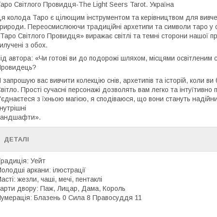
аро Світлого Провидця-The Light Seers Tarot. Україна
я колода Таро є цілющим інструментом та керівництвом для вивченн
рироди. Переосмислюючи традиційні архетипи та символи таро у су
Таро Світлого Провидця» виражає світлі та темні сторони нашої пр
илучені з обох.
ід автора: «Чи готові ви до подорожі шляхом, місцями освітленим 
Провидець?
 запрошую вас вивчити колекцію снів, архетипів та історій, коли 
вітло. Прості сучасні персонажі дозволять вам легко та інтуїтивно п
'єднаєтеся з їхньою магією, я сподіваюся, що вони стануть надійни
нутрішні
ландшафти».
ДЕТАЛІ
радиція: Уейт
олодші аркани: ілюстрації
асті: жезли, чаші, мечі, пентаклі
арти двору: Паж, Лицар, Дама, Король
умерація: Блазень 0 Сила 8 Правосуддя 11