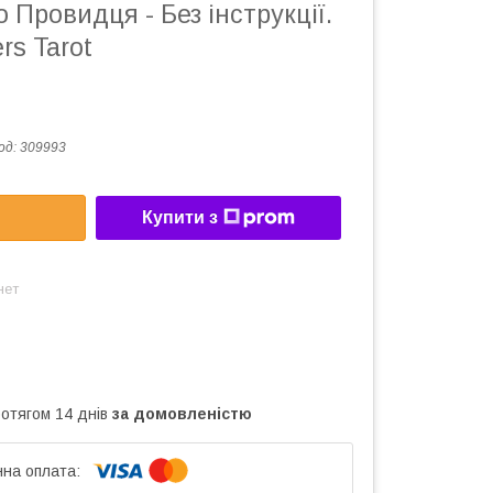
о Провидця - Без інструкції.
rs Tarot
од:
309993
Купити з
нет
ротягом 14 днів
за домовленістю