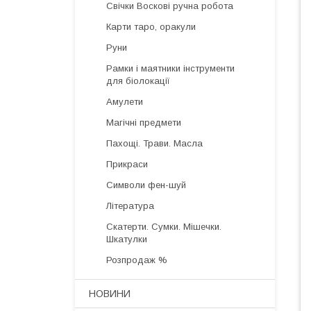
Свічки Воскові ручна робота
Карти таро, оракули
Руни
Рамки і маятники інструменти
для біолокації
Амулети
Магічні предмети
Пахощі. Трави. Масла
Прикраси
Символи фен-шуй
Література
Скатерти. Сумки. Мішечки.
Шкатулки
Розпродаж %
НОВИНИ