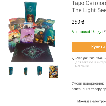
Таро Світлог
The Light See
250 ₴
В наявності 18 од.
К
Купити
+380 (67) 506-49-64
для заказов в интер
магазине
повернення товару п