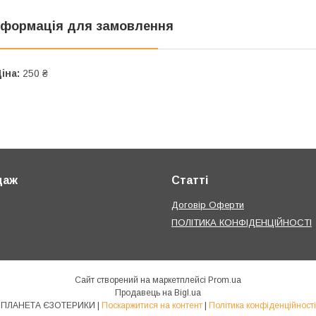
нформація для замовлення
іна:
250 ₴
даж
Статті
Договір Оферти
ПОЛІТИКА КОНФІДЕНЦІЙНОСТІ
Сайт створений на маркетплейсі
Prom.ua
Продавець на Bigl.ua
ПЛАНЕТА ЄЗОТЕРИКИ |
Поскаржитися на контент
|
Політика конфіденційності