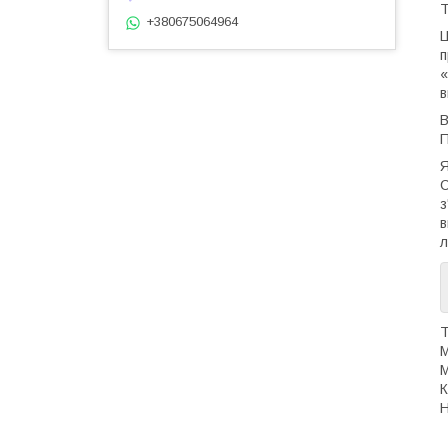
Т
+380675064964
Ц
п
«
в
В
Я
С
з
в
Т
М
М
К
Н