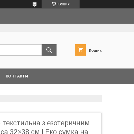
Кошик
Кошик
КОНТАКТИ
 текстильна з езотеричним
а 32×38 см | Еко сумка на