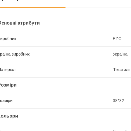
Основні атрибути
иробник
EZO
раїна виробник
Україна
атеріал
Текстиль
Розміри
озміри
38*32
Кольори