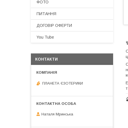
ФОТО
ПИТАННЯ
ДОГОВІР ОФЕРТИ
You Tube
С
ц
КОНТАКТИ
С
н
к
Е
ПЛАНЕТА ЄЗОТЕРИКИ
т
Наталя Мринська