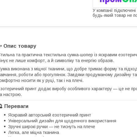
У компанії підключені
будь-який товар не п
✨ Опис товару
тильна та практична текстильна сумка-шопер із яскравим езотери
інує не лише комфорт, а й символіку та енергію образів.
умка виконана з міцної тканини, що добре тримає форму та підхо
авчання, роботи або прогулянок. Завдяки продуманому дизайну та з
омфортно носити як у руці, так і на плечі.
зотеричний принт додає виробу особливого характеру — це не пр
а настрою.
🔮 Переваги
Яскравий авторський езотеричний принт
Універсальний дизайн для щоденного використання
Зручні широкі ручки — не тиснуть на плече
Легка, але міцна тканина