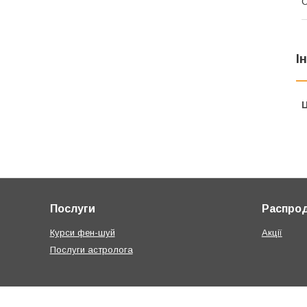
О
І
Ц
Послуги
Распро
Курси фен-шуй
Акції
Послуги астролога