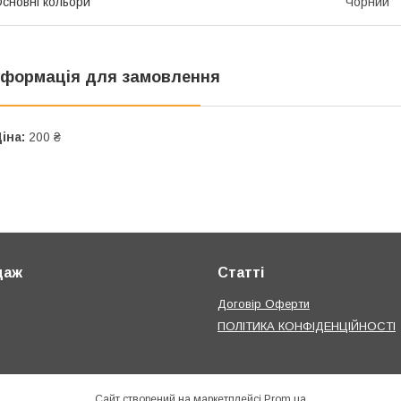
сновні кольори
Чорний
нформація для замовлення
іна:
200 ₴
даж
Статті
Договір Оферти
ПОЛІТИКА КОНФІДЕНЦІЙНОСТІ
Сайт створений на маркетплейсі
Prom.ua