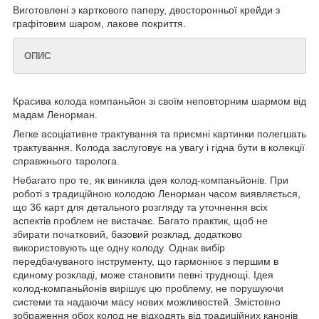
Виготовлені з карткового паперу, двосторонньої крейди з
графітовим шаром, лакове покриття.
ОПИС
Красива колода компаньйон зі своїм неповторним шармом від
мадам Ленорман.
Легке асоціативне трактування та приємні картинки полегшать
трактування. Колода заслуговує на увагу і гідна бути в колекції
справжнього таролога.
Небагато про те, як виникла ідея колод-компаньйонів. При
роботі з традиційною колодою Ленорман часом виявляється,
що 36 карт для детального розгляду та уточнення всіх
аспектів проблем не вистачає. Багато практик, щоб не
збирати початковий, базовий розклад, додатково
використовують ще одну колоду. Однак вибір
передбачуваного інструменту, що гармоніює з першим в
єдиному розкладі, може становити певні труднощі. Ідея
колод-компаньйонів вирішує цю проблему, не порушуючи
системи та надаючи масу нових можливостей. Змістовно
зображення обох колод не відходять від традиційних канонів