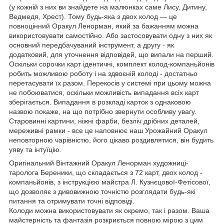
(у кожній з них ви знайдете на малюнках саме Лису, Дитину,
Ведмедя, Хрест). Тому будь-яка з двох колод — це
повноцінний Оракул Ленорман, який за бажанням можна
використовувати самостійно. Або застосовувати одну з них як
основний передбачуваний інструмент, а другу - як
додатковий, для уточнення відповідей, що випали на перший.
Оскільки сорочки карт ідентичні, комплект колод-компаньйонів
робить можливою роботу і на здвоєній колоді - достатньо
перетасувати їх разом. Перекосів у системі при цьому можна
не побоюватися, оскільки можливість випадання всіх карт
зберігається. Випадання в розкладі карток з однаковою
назвою покаже, на що потрібно звернути особливу увагу.
Старовинні картини, ніжні фарби, безліч дрібних деталей,
мереживні рамки - все це наповнює наш Урожайний Оракул
неповторною чарівністю, його цікаво роздивлятися, він будить
уяву та інтуїцію.
Оригінальний Вінтажний Оракул Ленорман художниці-
таролога Береники, що складається з 72 карт, двох колод -
компаньйонів, з інструкцією майстра Л. Кузнєцової-Фетісової,
що дозволяє з дивовижною точністю розглядати будь-які
питання та отримувати точні відповіді.
Колоди можна використовувати як окремо, так і разом. Ваша
майстерність та фантазія розкриється повною мірою з цим