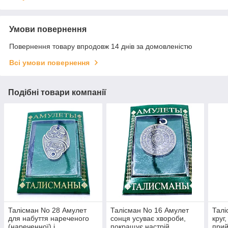
Умови повернення
Повернення товару впродовж 14 днів за домовленістю
Всі умови повернення
Подібні товари компанії
Талісман No 28 Амулет
Талісман No 16 Амулет
Талі
для набуття нареченого
сонця усуває хвороби,
круг
(нареченної) і
покращує настрій.
прий