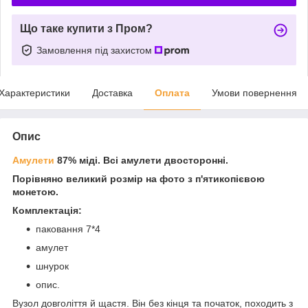
Що таке купити з Пром?
Замовлення під захистом
Характеристики
Доставка
Оплата
Умови повернення
Опис
Амулети
87% міді. Всі амулети двосторонні.
Порівняно великий розмір на фото з п'ятикопієвою
монетою.
Комплектація:
паковання 7*4
амулет
шнурок
опис.
Вузол довголіття й щастя. Він без кінця та початок, походить з