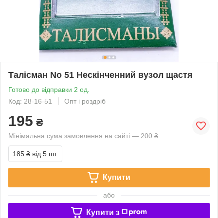
Талісман No 51 Нескінченний вузол щастя
Готово до відправки 2 од.
Код: 28-16-51
Опт і роздріб
195
₴
Мінімальна сума замовлення на сайті — 200 ₴
185 ₴
від 5 шт.
Купити
або
Купити з