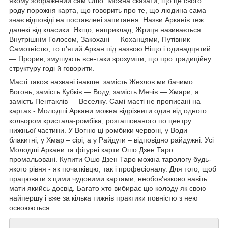
якому зображений сам Ошо. Можна сказати, що це свого
роду порожня карта, що говорить про те, що людина сама
знає відповіді на поставлені запитання. Назви Арканів теж
далекі від класики. Якщо, наприклад, Жриця називається
Внутрішнім Голосом, Закохані — Коханцями, Путівник —
Самотністю, то п'ятий Аркан під назвою Ніщо і одинадцятий
— Прорив, змушують все-таки зрозуміти, що про традиційну
структуру годі й говорити.
Масті також названі інакше: замість Жезлов ми бачимо
Вогонь, замість Кубків — Воду, замість Мечів — Хмари, а
замість Пентаклів — Веселку. Самі масті не прописані на
картах - Молодші Аркани можна відрізнити один від одного
кольором кристала-ромбіка, розташованого по центру
нижньої частини. У Вогню ці ромбики червоні, у Води –
блакитні, у Хмар – сірі, а у Райдуги – відповідно райдужні. Усі
Молодші Аркани та фігурні карти Ошо Дзен Таро
промальовані. Купити Ошо Дзен Таро можна тарологу будь-
якого рівня - як початківцю, так і професіоналу. Для того, щоб
працювати з цими чудовими картами, необов'язково навіть
мати якийсь досвід. Багато хто вибирає цю колоду як свою
найпершу і вже за кілька тижнів практики повністю з нею
освоюються.