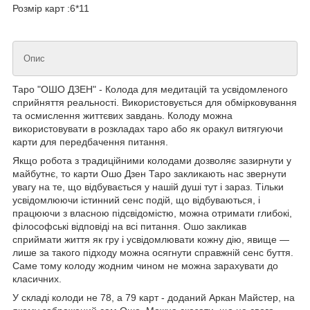
Розмір карт :6*11
Опис
Таро "ОШО ДЗЕН" - Колода для медитацій та усвідомленого
сприйняття реальності. Використовується для обмірковування
та осмислення життєвих завдань. Колоду можна
використовувати в розкладах таро або як оракул витягуючи
карти для передбачення питання.
Якщо робота з традиційними колодами дозволяє зазирнути у
майбутнє, то карти Ошо Дзен Таро закликають нас звернути
увагу на те, що відбувається у нашій душі тут і зараз. Тільки
усвідомлюючи істинний сенс подій, що відбуваються, і
працюючи з власною підсвідомістю, можна отримати глибокі,
філософські відповіді на всі питання. Ошо закликав
сприймати життя як гру і усвідомлювати кожну дію, явище —
лише за такого підходу можна осягнути справжній сенс буття.
Саме тому колоду жодним чином не можна зарахувати до
класичних.
У складі колоди не 78, а 79 карт - доданий Аркан Майстер, на