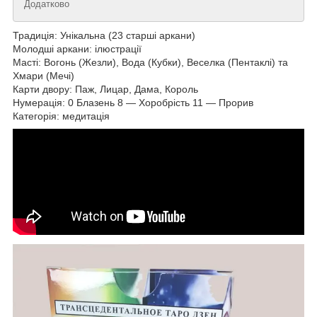
Додатково
Традиція: Унікальна (23 старші аркани)
Молодші аркани: ілюстрації
Масті: Вогонь (Жезли), Вода (Кубки), Веселка (Пентаклі) та
Хмари (Мечі)
Карти двору: Паж, Лицар, Дама, Король
Нумерація: 0 Блазень 8 — Хоробрість 11 — Прорив
Категорія: медитація