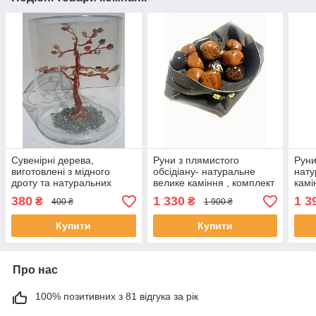
Сувенірні дерева,
Руни з плямистого
Руни
виготовлені з мідного
обсідіану- натуральне
нату
дроту та натуральних
велике каміння , комплект
камі
каменів.
у кожаній торбтнці,
шкір
380
1 330
1 3
₴
₴
400 ₴
1 900 ₴
старший футарк
Купити
Купити
Про нас
100% позитивних з 81 відгука за рік