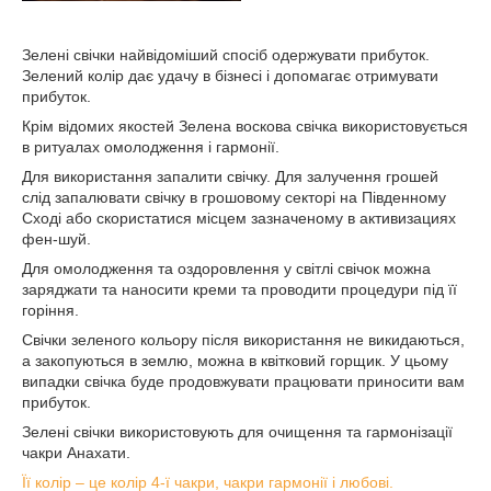
Зелені свічки найвідоміший спосіб одержувати прибуток.
Зелений колір дає удачу в бізнесі і допомагає отримувати
прибуток.
Крім відомих якостей Зелена воскова свічка використовується
в ритуалах омолодження і гармонії.
Для використання запалити свічку. Для залучення грошей
слід запалювати свічку в грошовому секторі на Південному
Сході або скористатися місцем зазначеному в активизациях
фен-шуй.
Для омолодження та оздоровлення у світлі свічок можна
заряджати та наносити креми та проводити процедури під її
горіння.
Свічки зеленого кольору після використання не викидаються,
а закопуються в землю, можна в квітковий горщик. У цьому
випадки свічка буде продовжувати працювати приносити вам
прибуток.
Зелені свічки використовують для очищення та гармонізації
чакри Анахати.
Її колір – це колір 4-ї чакри, чакри гармонії і любові.