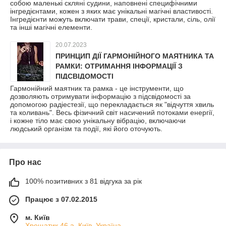
собою маленькі скляні судини, наповнені специфічними
інгредієнтами, кожен з яких має унікальні магічні властивості.
Інгредієнти можуть включати трави, спеції, кристали, сіль, олії
та інші магічні елементи.
20.07.2023
ПРИНЦИП ДІЇ ГАРМОНІЙНОГО МАЯТНИКА ТА
РАМКИ: ОТРИМАННЯ ІНФОРМАЦІЇ З
ПІДСВІДОМОСТІ
Гармонійний маятник та рамка - це інструменти, що
дозволяють отримувати інформацію з підсвідомості за
допомогою радіестезії, що перекладається як "відчуття хвиль
та коливань". Весь фізичний світ насичений потоками енергії,
і кожне тіло має свою унікальну вібрацію, включаючи
людський організм та події, які його оточують.
Про нас
100% позитивних з 81 відгука за рік
Працює з 07.02.2015
м. Київ
Хрещатик 46 а, Київ, Україна