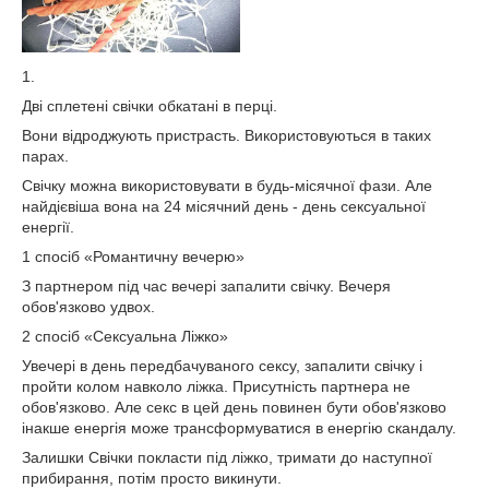
1.
Дві сплетені свічки обкатані в перці.
Вони відроджують пристрасть. Використовуються в таких
парах.
Свічку можна використовувати в будь-місячної фази. Але
найдієвіша вона на 24 місячний день - день сексуальної
енергії.
1 спосіб «Романтичну вечерю»
З партнером під час вечері запалити свічку. Вечеря
обов'язково удвох.
2 спосіб «Сексуальна Ліжко»
Увечері в день передбачуваного сексу, запалити свічку і
пройти колом навколо ліжка. Присутність партнера не
обов'язково. Але секс в цей день повинен бути обов'язково
інакше енергія може трансформуватися в енергію скандалу.
Залишки Свічки покласти під ліжко, тримати до наступної
прибирання, потім просто викинути.