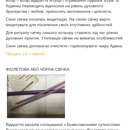
колір – колір відкриття інтуїції і отримання підказок згори. В
будинку переводить відносини на рівень духовного
братерства і любові, приносить заспокоєння і цілісність.
Синя свічка посилює медитацію. На синію свічку варто
медитувати для посилення своїх інтуїтивних здібностей.
Для ритуалу свічку синього кольору ставлять під час різних
духовних практик. Утилізація свічки не вимагає особливостей.
Синя свічка допомагає очистити і гармонізувати чакру Аджна.
Працює з 6-ї чакрою
ФІОЛЕТОВА АБО ЧОРНА СВІЧКА
Відкриття каналів спілкування з Божественними сутностями.
Використовується в астральних ритуалах. Фіолетова свічка