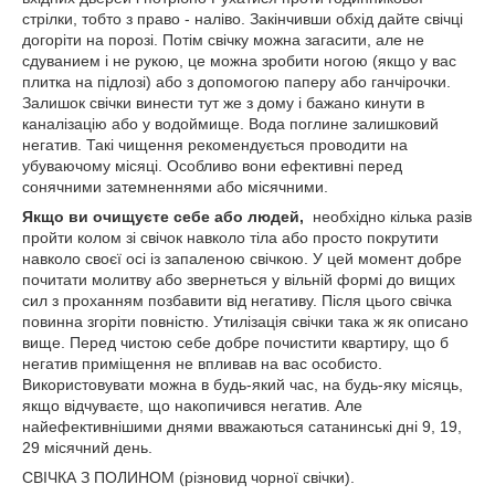
стрілки, тобто з право - наліво. Закінчивши обхід дайте свічці
догоріти на порозі. Потім свічку можна загасити, але не
сдуванием і не рукою, це можна зробити ногою (якщо у вас
плитка на підлозі) або з допомогою паперу або ганчірочки.
Залишок свічки винести тут же з дому і бажано кинути в
каналізацію або у водоймище. Вода поглине залишковий
негатив. Такі чищення рекомендується проводити на
убуваючому місяці. Особливо вони ефективні перед
сонячними затемненнями або місячними.
Якщо ви очищуєте себе або людей,
необхідно кілька разів
пройти колом зі свічок навколо тіла або просто покрутити
навколо своєї осі із запаленою свічкою. У цей момент добре
почитати молитву або звернеться у вільній формі до вищих
сил з проханням позбавити від негативу. Після цього свічка
повинна згоріти повністю. Утилізація свічки така ж як описано
вище. Перед чистою себе добре почистити квартиру, що б
негатив приміщення не впливав на вас особисто.
Використовувати можна в будь-який час, на будь-яку місяць,
якщо відчуваєте, що накопичився негатив. Але
найефективнішими днями вважаються сатанинські дні 9, 19,
29 місячний день.
СВІЧКА З ПОЛИНОМ (різновид чорної свічки).