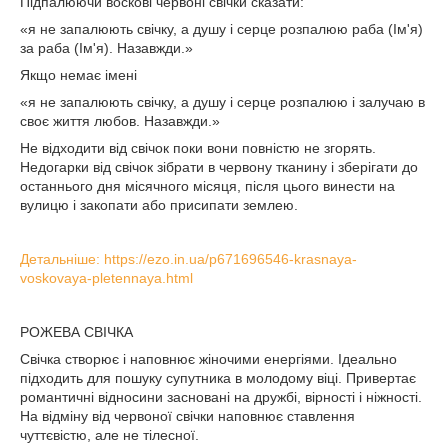
Підпалюючи воскові червоні свічки сказати:
«я не запалюють свічку, а душу і серце розпалюю раба (Ім'я)
за раба (Ім'я). Назавжди.»
Якщо немає імені
«я не запалюють свічку, а душу і серце розпалюю і залучаю в
своє життя любов. Назавжди.»
Не відходити від свічок поки вони повністю не згорять.
Недогарки від свічок зібрати в червону тканину і зберігати до
останнього дня місячного місяця, після цього винести на
вулицю і закопати або присипати землею.
Детальніше: https://ezo.in.ua/p671696546-krasnaya-
voskovaya-pletennaya.html
РОЖЕВА СВІЧКА
Свічка створює і наповнює жіночими енергіями. Ідеально
підходить для пошуку супутника в молодому віці. Привертає
романтичні відносини засновані на дружбі, вірності і ніжності.
На відміну від червоної свічки наповнює ставлення
чуттєвістю, але не тілесної.