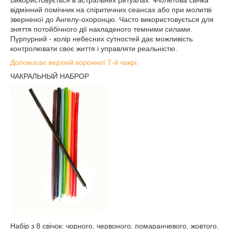
відмінний помічник на спіритичних сеансах або при молитві
зверненої до Ангелу-охоронцю. Часто використовується для
зняття потойбічного дії накладеного темними силами.
Пурпурний - колір небесних сутностей дає можливість
контролювати своє життя і управляти реальністю.
Допомагає верхній коронної 7-й чакрі.
ЧАКРАЛЬНЫЙ НАБРОР
Набір з 8 свічок: чорного, червоного, помаранчевого, жовтого,