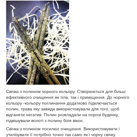
Свічка з полином чорного кольору. Створюються для більш
ефективного очищення як тіла, так і приміщення. До чорного
кольору -кольору поглинання додатково підключається
полин, трава яку завжди використовували для того, щоб
відганяти негатив. Полин розкладали на порозі будинку,
підвішували волоті з полину біля вікон.
Свічка з полином посилює очищення. Використовувати і
утилізувати її потрібно точно так само як і чорну свічку.