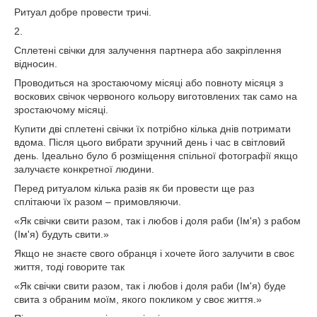
Ритуал добре провести тричі.
2.
Сплетені свічки для залучення партнера або закріплення
відносин.
Проводиться на зростаючому місяці або повноту місяця з
воскових свічок червоного кольору виготовлених так само на
зростаючому місяці.
Купити дві сплетені свічки їх потрібно кілька днів потримати
вдома. Після цього вибрати зручний день і час в світловий
день. Ідеально було б розміщення спільної фотографії якщо
залучаєте конкретної людини.
Перед ритуалом кілька разів як би провести ще раз
сплітаючи їх разом – примовляючи.
«Як свічки свити разом, так і любов і доля раби (Ім'я) з рабом
(Ім'я) будуть свити.»
Якщо не знаєте свого обранця і хочете його залучити в своє
життя, тоді говорите так
«Як свічки свити разом, так і любов і доля раби (Ім'я) буде
свита з обраним моїм, якого покликом у своє життя.»