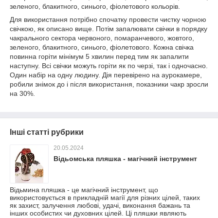
зеленого, блакитного, синього, фіолетового кольорів.
Для використання потрібно спочатку провести чистку чорною
свічкою, як описано вище. Потім запалювати свічки в порядку
чакрального сектора
червоного, помаранчевого, жовтого,
зеленого, блакитного, синього, фіолетового. Кожна свічка
повинна горіти мінімум 5 хвилин перед тим як запалити
наступну. Всі свічки можуть горіти як по черзі, так і одночасно.
Один набір на одну людину. Дія перевірено на аурокамере,
робили знімок до і після використання, показники чакр зросли
на 30%.
Інші статті рубрики
20.05.2024
Відьомська пляшка - магічний інструмент
Відьмина пляшка - це магічний інструмент, що
використовується в прикладній магії для різних цілей, таких
як захист, залучення любові, удачі, виконання бажань та
інших особистих чи духовних цілей. Ці пляшки являють