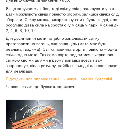
Для використання запалити свічку.
Якщо залучаєте любов, тоді свічку слід розташувати у вікні.
Дати можливість свічці повністю згоріти, залишки свічки слід
зберегти. Свічку можна використовувати в будь-які дні, але
особливо дієва сила на зростаючу місяць у парні місячні дні
2, 4, 6, 8, 10, 12.
Для досягнення мети потрібно запалювати свічку і
проговорити на вогонь, яка ваша ціль (мета має бути
реальна і видима). Свічка повинна згоріти повністю – одна
свічка одна мета. Так само варто поділитися з червоною
свічкою своїми цілями в цьому випадки всесвіт вам
запропонує, після ритуалу, найбільш вигідні для вас шляхи
для реалізації.
Підходить для опрацювання 1 - чакри і енергії Кундаліні.
Червоні свічки ще бувають заряджені.