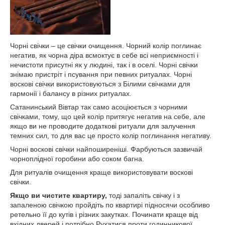
Чорні свічки – це свічки очищення. Чорний колір поглинає
негатив, як чорна діра всмоктує в себе всі неприємності і
нечистоти присутні як у людині, так і в оселі. Чорні свічки
знімаю пристріт і псування при певних ритуалах. Чорні
воскові свічки використовуються з Білими свічками для
гармонії і балансу в різних ритуалах.
Сатанинський Вівтар так само асоціюється з чорними
свічками, тому, що цей колір притягує негатив на себе, але
якщо ви не проводите додаткові ритуали для залучення
темних сил, то для вас це просто колір поглинання негативу.
Чорні воскові свічки найпоширеніші. Фарбуються зазвичай
чорноплідної горобини або соком багна.
Для ритуалів очищення краще використовувати воскові
свічки.
Якщо ви чистите квартиру,
тоді запаліть свічку і з
запаленою свічкою пройдіть по квартирі підносячи особливо
ретельно її до кутів і різних закутках. Починати краще від
вхідних дверей і потрібно Рухатися проти годинникової