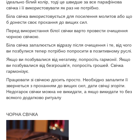
ідеально білий колір, тоді це швидше за все парафінова
свічка і її використовувати як раз не потрібно.
Біла свічка використовується для посилення молитов або що
б донести своє прохання до вищих сил.
Перед використання білої свічки варто провести очищення
чорною свічкою.
Біла свічка запалюється відразу після очищення і те, від чого
ви позбулися тепер потрібно попросити в позитивному руслі.
Якщо ви позбувалися від негативу, попросіть гармонії. Якщо
ви позбувалися від безгрошів'я, попросіть грошей. Свічка
гармонізує.
Працювати зі свічкою досить просто. Необхідно запалити її
звернеться з проханням до вищих сил, дати свічці згоріти.
Недогарок свічки можна не викидати, а якщо викидати то без
всякого додатково ритуалу
ЧОРНА СВІЧКА